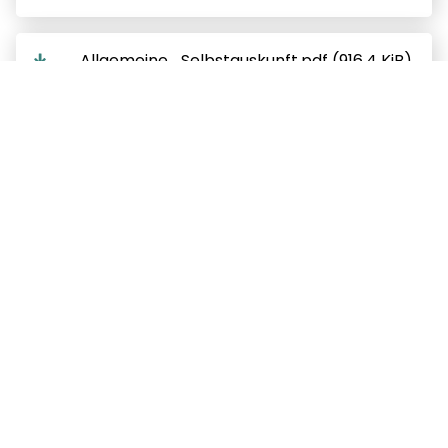
Allgemeine_Selbstauskunft.pdf (916,4 KiB)
Berechnung_umbauter_Raum.pdf (28,8
KiB)
Eigenleistung.pdf (36,0 KiB)
Modernisierungsnachweis.pdf (87,0 KiB)
Objektbeschreibung.pdf (27,0 KiB)
Wohnflaechenberechnung.pdf (24,0 KiB)